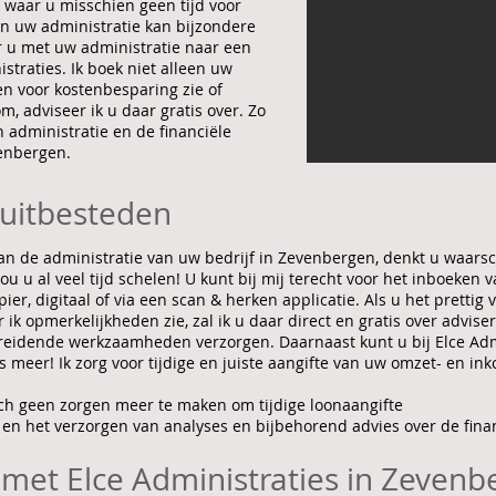
 waar u misschien geen tijd voor
n uw administratie kan bijzondere
 u met uw administratie naar een
straties. Ik boek niet alleen uw
en voor kostenbesparing zie of
 adviseer ik u daar gratis over. Zo
 administratie en de financiële
venbergen.
 uitbesteden
an de administratie van uw bedrijf in Zevenbergen, denkt u waarsch
ou u al veel tijd schelen! U kunt bij mij terecht voor het inboeken 
er, digitaal of via een scan & herken applicatie. Als u het prettig v
ik opmerkelijkheden zie, zal ik u daar direct en gratis over advi
reidende werkzaamheden verzorgen. Daarnaast kunt u bij Elce Admi
s meer! Ik zorg voor tijdige en juiste aangifte van uw omzet- en i
zich geen zorgen meer te maken om tijdige loonaangifte
en het verzorgen van analyses en bijbehorend advies over de fina
met Elce Administraties in Zeven