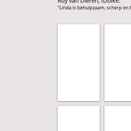
Roy van Dieren, IDbike:
"Linda is behulpzaam, scherp en he
Escape Room Designer
Denkad
Planken Enzo
Helios R