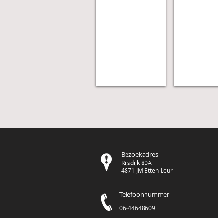
Bezoekadres
Rijsdijk 80A
4871 JM Etten-Leur
Telefoonnummer
06-44648609