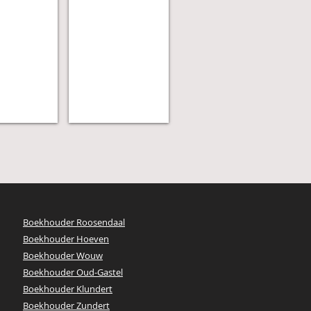
Boekhouder Roosendaal
Boekhouder Hoeven
Boekhouder Wouw
Boekhouder Oud-Gastel
Boekhouder Klundert
Boekhouder Zundert